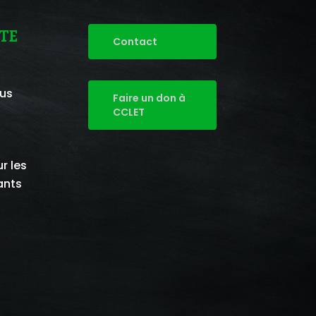
TE
Contact
ous
Faire un don à
CCLET
r les
ants